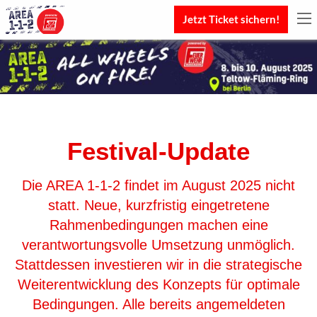
Jetzt Ticket sichern!
Festival-Update
Die AREA 1-1-2 findet im August 2025 nicht
statt. Neue, kurzfristig eingetretene
Rahmenbedingungen machen eine
verantwortungsvolle Umsetzung unmöglich.
Stattdessen investieren wir in die strategische
Weiterentwicklung des Konzepts für optimale
Bedingungen. Alle bereits angemeldeten